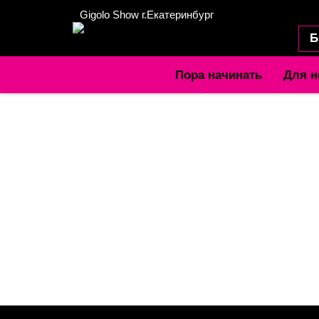
Gigolo Show г.Екатеринбург
Б
Пора начинать
Для н