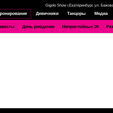
Gigolo Show г.Екатеринбург, ул. Бажов
ронирование
Девичники
Танцоры
Медиа
евесты
День рождения
Непристойные 30
Ра